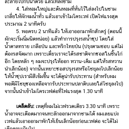
ละลายไปกับน้ำด้วย แล้วเทลงชาม
4. ใส่หอมใหญ่และต้นหอมที่หั่นไว้ใส่ลงไปในชาม
เกลี่ยให้ผักจมน้ำทั่ว แล้วเอาเข้าไมโครเวฟ เปิดไฟแรงสุด
ประมาณ 2 นาทีครับ
5. พอครบ 2 นาทีแล้ว ให้เอาออกมาพักสักครู่ (ตอนนี้
ผักจะเริ่มนิ่มนิดหน่อย) แล้วทำการปรุงรสน้ำซุป โดยใส่
น้ำตาลทราย เกลือป่น และพริกไทยป่น (ปรุงตามชอบ แต่ไม่
ต้องรสจัดมาก เพราะเดี๋ยวเราจะได้รสชาติจากซอสในชิ้นไก่
อีก โดยหลัก ๆ ผมจะปรุงให้ออก หวาน-เค็ม แต่ให้รสหวาน
นำเล็กน้อย) จากนั้นเหยาะซอสปรุงรสหรือโชยุลงไปเล็กน้อย
ให้น้ำซุปเรามีสีเข้มขึ้น จะได้ดูน่ารับประทาน (สำหรับผม
พอดีมีโชยุซองเหลือจากรับประทานปลาดิบเลยใส่โชยุลงไป)
จากนั้นนำเข้าไมโครเวฟต่อที่ไฟแรงสุด 1.30 นาที
เคล็ดลับ:
เหตุที่ผมไม่เวฟรวดเดียว 3.30 นาที เพราะ
น้ำอาจจะเดือดมากจนทะลักออกมาจากชามได้ ผมเลยแบ่ง
เวฟแล้วเอาออกมาพักให้เย็นเล็กน้อยก่อนเวฟต่อ จะได้ไม่
เดือดจนเกินไป