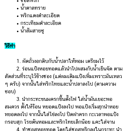
• ซอสพริก
• น้ำตาลทราย
• พริกแดงตำละเอียด
• กระเทียมตำละเอียด
• น้ำส้มสายชู
วิธีทำ
1. ผัดถั่วงอกดิบกับน้ำปลาให้หอม เตรียมไว้
2. ร่อนแป้งหอยทอดแล้วนำไปผสมกับน้ำเย็นจัด ตาม
สัดส่วนที่ระบุไว้ข้างซอง (แต่ผมเติมแป้งเพิ่มเพราะมันเหลว
ๆ ครับ) จากนั้นใส่พริกไทยและน้ำปลาลงไป (ตามความ
ชอบ)
3. นำกระทะขนมครกขึ้นตั้งไฟ ใส่น้ำมันเยอะพอ
สมควร ตั้งให้ร้อน หยอดแป้งลงไป พอแป้งเริ่มสุกนำหอย
หยอดลงไป จากนั้นใส่ไข่ลงไป ปิดฝาครก กะเวลาพอแป้ง
กรอบสุก โรยต้นหอมและพริกไทยเล็กน้อย แคะใส่จาน
4. ทำซอสหอยทอด โดยใส่ซอสพริกลงในกระทะ นำ