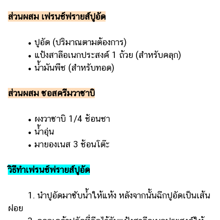
ส่วนผสม เฟรนช์ฟรายส์ปูอัด
• ปูอัด (ปริมาณตามต้องการ)
• แป้งสาลีอเนกประสงค์ 1 ถ้วย (สำหรับคลุก)
• น้ำมันพืช (สำหรับทอด)
ส่วนผสม ซอสครีมวาซาบิ
• ผงวาซาบิ 1/4 ช้อนชา
• น้ำอุ่น
• มายองเนส 3 ช้อนโต๊ะ
วิธีทำเฟรนช์ฟรายส์ปูอัด
1. นำปูอัดมาซับน้ำให้แห้ง หลังจากนั้นฉีกปูอัดเป็นเส้น
ฝอย