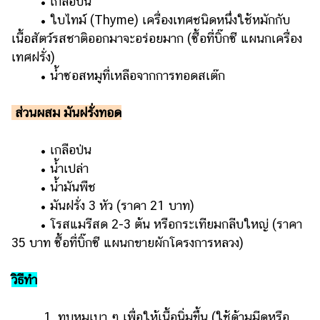
• เกลือป่น
• ใบไทม์ (Thyme) เครื่องเทศชนิดหนึ่งใช้หมักกับ
เนื้อสัตว์รสชาติออกมาจะอร่อยมาก (ซื้อที่บิ๊กซี แผนกเครื่อง
เทศฝรั่ง)
• น้ำซอสหมูที่เหลือจากการทอดสเต๊ก
ส่วนผสม มันฝรั่งทอด
• เกลือป่น
• น้ำเปล่า
• น้ำมันพืช
• มันฝรั่ง 3 หัว (ราคา 21 บาท)
• โรสแมรีสด 2-3 ต้น หรือกระเทียมกลีบใหญ่ (ราคา
35 บาท ซื้อที่บิ๊กซี แผนกขายผักโครงการหลวง)
วิธีทำ
1. ทุบหมูเบา ๆ เพื่อให้เนื้อนิ่มขึ้น (ใช้ด้ามมีดหรือ