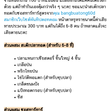
จานหนึ่งก็เกิน 100 บาทแน่นอน แถมยังกินได้แค่คนเดียวอีก
แต่งงาน
ด้วย แต่ถ้าทำกินเองคุ้มกว่าจริง ๆ นะคะ ขอแนะนำสเต๊กปลา
ทอดกับซอสทาร์ทาร์สูตรจาก
คุณ bangbuatong60d
แม่
และ
สมาชิกเว็บไซต์พันทิปดอทคอม
หน้าตาหรูหราขนาดนี้ค่าเสีย
เด็ก
หายประมาณ 300 บาท แต่กินได้ถึง 6-8 คน ถ้าพลาดแล้วจะ
เสียดายนะคะ
สัตว์
เลี้ยง
ส่วนผสม สเต๊กปลาทอด (สำหรับ 6-8 ที่)
Infographic
• ปลาแพนกาเซียสดอรี่ ชิ้นใหญ่ 4 ชิ้น
บริการ
• เกลือป่น
• พริกไทยป่น
แอปฯ
• ไข่ไก่ตีพอแตก (สำหรับชุบปลา)
กระปุก
• เกล็ดขนมปัง
คอร์ส
• แป้งทอดกรอบ (สำหรับชุบปลา)
ออนไลน์
• ชีส
เรียน
เลข
ส่วนผสม ซอสทาร์ทาร์