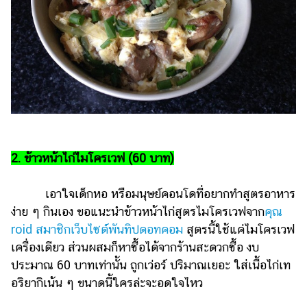
2. ข้าวหน้าไก่ไมโครเวฟ (60 บาท)
เอาใจเด็กหอ หรือมนุษย์คอนโดที่อยากทำสูตรอาหาร
ง่าย ๆ กินเอง ขอแนะนำข้าวหน้าไก่สูตรไมโครเวฟจาก
คุณ
roid สมาชิกเว็บไซต์พันทิปดอทคอม
สูตรนี้ใช้แค่ไมโครเวฟ
เครื่องเดียว ส่วนผสมก็หาซื้อได้จากร้านสะดวกซื้อ งบ
ประมาณ 60 บาทเท่านั้น ถูกเว่อร์ ปริมาณเยอะ ใส่เนื้อไก่เท
อริยากิเน้น ๆ ขนาดนี้ใครล่ะจะอดใจไหว