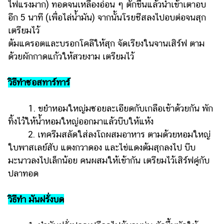
ไฟแรงมาก) ทอดจนเหลืองอ่อน ๆ ตักขึ้นแล้วนำเข้าเตาอบ
อีก 5 นาที (เพื่อไล่น้ำมัน) จากนั้นโรยชีสลงไปอบต่อจนสุก
เตรียมไว้
ต้มแครอตและบรอกโคลีให้สุก จัดเรียงในจานเสิร์ฟ ตาม
ด้วยผักกาดแก้วให้สวยงาม เตรียมไว้
วิธีทำซอสทาร์ทาร์
1. ขยำหอมใหญ่มซอยละเอียดกับเกลือเข้าด้วยกัน พัก
ทิ้งไว้ให้น้ำหอมใหญ่ออกมาแล้วบีบให้แห้ง
2. เทครีมสลัดใส่ลงโถผสมอาหาร ตามด้วยหอมใหญ่
ใบพาสเลย์สับ แตงกวาดอง และไข่แดงต้มสุกลงไป บีบ
มะนาวลงไปเล็กน้อย คนผสมให้เข้ากัน เตรียมไว้เสิร์ฟคู่กับ
ปลาทอด
วิธีทำ มันฝรั่งบด