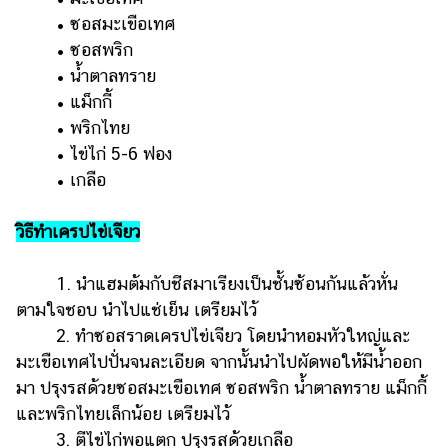
• ซอสมะเขือเทศ
• ซอสพริก
• น้ำตาลทราย
• แม็กกี้
• พริกไทย
• ไข่ไก่ 5-6 ฟอง
• เกลือ
วิธีทำเครปไข่เจียว
1. นำแฮมต้มกับชีสมาเรียงเป็นชั้นซ้อนกันแล้วหั่น
ตามใจชอบ นำไปแช่เย็น เตรียมไว้
2. ทำซอสราดเครปไข่เจียว โดยนำหอมหัวใหญ่และ
มะเขือเทศไปปั่นจนละเอียด จากนั้นนำไปผัดพอให้มีน้ำออก
มา ปรุงรสด้วยซอสมะเขือเทศ ซอสพริก น้ำตาลทราย แม็กกี้
และพริกไทยเล็กน้อย เตรียมไว้
3. ตีไข่ไก่พอแตก ปรุงรสด้วยเกลือ