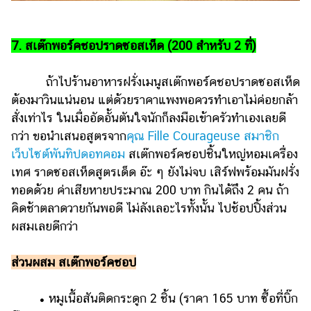
7. สเต๊กพอร์คชอปราดซอสเห็ด (200 สำหรับ 2 ที่)
ถ้าไปร้านอาหารฝรั่งเมนูสเต๊กพอร์คชอปราดซอสเห็ด
ต้องมาวินแน่นอน แต่ด้วยราคาแพงพอควรทำเอาไม่ค่อยกล้า
สั่งเท่าไร ในเมื่ออัดอั้นตันใจนักก็ลงมือเข้าครัวทำเองเลยดี
กว่า ขอนำเสนอสูตรจาก
คุณ Fille Courageuse สมาชิก
เว็บไซต์พันทิปดอทคอม
สเต๊กพอร์คชอปชิ้นใหญ่หอมเครื่อง
เทศ ราดซอสเห็ดสูตรเด็ด อ๊ะ ๆ ยังไม่จบ เสิร์ฟพร้อมมันฝรั่ง
ทอดด้วย ค่าเสียหายประมาณ 200 บาท กินได้ถึง 2 คน ถ้า
คิดช้าตลาดวายกันพอดี ไม่ลังเลอะไรทั้งนั้น ไปช้อปปิ้งส่วน
ผสมเลยดีกว่า
ส่วนผสม สเต๊กพอร์คชอป
• หมูเนื้อสันติดกระดูก 2 ชิ้น (ราคา 165 บาท ซื้อที่บิ๊ก