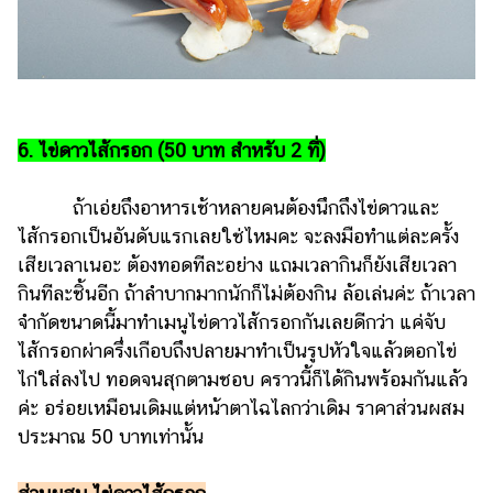
6. ไข่ดาวไส้กรอก (50 บาท สำหรับ 2 ที่)
ถ้าเอ่ยถึงอาหารเช้าหลายคนต้องนึกถึงไข่ดาวและ
ไส้กรอกเป็นอันดับแรกเลยใช่ไหมคะ จะลงมือทำแต่ละครั้ง
เสียเวลาเนอะ ต้องทอดทีละอย่าง แถมเวลากินก็ยังเสียเวลา
กินทีละชิ้นอีก ถ้าลำบากมากนักก็ไม่ต้องกิน ล้อเล่นค่ะ ถ้าเวลา
จำกัดขนาดนี้มาทำเมนูไข่ดาวไส้กรอกกันเลยดีกว่า แค่จับ
ไส้กรอกผ่าครึ่งเกือบถึงปลายมาทำเป็นรูปหัวใจแล้วตอกไข่
ไก่ใส่ลงไป ทอดจนสุกตามชอบ คราวนี้ก็ได้กินพร้อมกันแล้ว
ค่ะ อร่อยเหมือนเดิมแต่หน้าตาไฉไลกว่าเดิม ราคาส่วนผสม
ประมาณ 50 บาทเท่านั้น