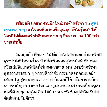
ไตล์
ดูด
วง
พร้อมยัง ! อยากชวนมือใหม่มาเข้าครัวทำ 15
สูตร
ผู้
อาหารง่าย ๆ
เอาใจคนพิเศษ หรือคุณลูก ถ้าไม่รู้จะทำให้
หญิง
ใครก็ไม่ต้องแคร์ ทำกินเองสบาย ๆ อิ่มอร่อยแค่ 100 กว่า
ผู้ชาย
บาทเท่านั้น
สุขภาพ
วันหยุดถ้าเพื่อน ๆ ไม่ได้ออกไปเที่ยวนอกบ้าน หรือมี
ท่อง
ธุระปะปังที่ไหน ครั้นจะให้นั่งหรือนอนดูโทรทัศน์ ฟังเพลง
เที่ยว
หรือเล่นอินเทอร์เน็ตทั้งวันคงเฉาตาย มามะมาเข้าครัวหา
สูตรอาหารสนุก ๆ ทำกันดีกว่าค่ะ กระปุกดอทคอมขอนำ
สูตร
อาหาร
เสนอ 15 สูตรอาหารง่าย ๆ ทำกินเองก็ได้ หรือทำขายก็เก๋
ง่ายๆ
มาครบทั้งสูตรอาหารไทยและสูตรอาหารฝรั่ง รวมถึงเมนูเบ
เกอรี่ด้วย ทุกเมนูไม่เกิน 100 บาท จะชักช้าอยู่ทำไม รีบไป
ช้อป
จัดสักจานกันดีกว่า
ปิ้ง