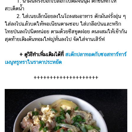
1. นำมันฝรั่งปอกเปลือกไปต้มจนนุ่ม ตักขึ้นพักให้
สะเด็ดน้ำ
2. ใส่เนยเล็กน้อยลงในโถผสมอาหาร ตักมันฝรั่งอุ่น ๆ
ใส่ลงไปแล้วบดให้พอเนียนตามชอบ ใส่เกลือป่นและพริก
ไทยป่นลงไปนิดหน่อย ตามด้วยชีสขูดฝอย คนผสมให้เข้ากัน
สุดท้ายเติมต้นหอมใฟญ่หั่นลงไป จัดใส่จานเสิร์ฟ
+
ดูวิธีทำเพิ่มเติมได้ที่
สเต๊กปลาทอดกับซอสทาร์ทาร์
เมนูหรูหราในราคาประหยัด
++++++++++++++++++++