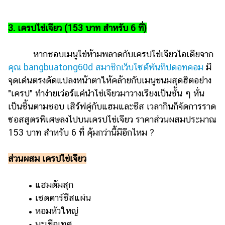
3. เครปไข่เจียว (153 บาท สำหรับ 6 ที่)
หากชอบเมนูไข่ห้ามพลาดกับเครปไข่เจียวไอเดียจาก
คุณ bangbuatong60d สมาชิกเว็บไซต์พันทิปดอทคอม
มี
จุดเด่นตรงดัดแปลงหน้าตาให้คล้ายกับเมนูขนมสุดฮิตอย่าง
"เครป" ทำง่ายเว่อร์แค่นำไข่เจียวมาวางเรียงเป็นชั้น ๆ หั่น
เป็นชิ้นตามชอบ เสิร์ฟคู่กับแฮมและชีส เวลากินก็จัดการราด
ซอสสูตรพิเศษลงไปบนเครปไข่เจียว ราคาส่วนผสมประมาณ
153 บาท สำหรับ 6 ที่ คุ้มกว่านี้มีอีกไหม ?
ส่วนผสม เครปไข่เจียว
• แฮมต้มสุก
• เชดดาร์ชีสแผ่น
• หอมหัวใหญ่
• มะเขือเทศ