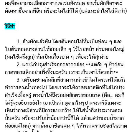
ผมจึงพยายามเลือกมาจากเซเว่นทั้งหมด ยกเว้นผักที่อาจจะ
ต้องหาซื้อจากที่อื่น หรือจะไม่ใส่ก็ได้ (แต่แนะนำให้ใส่ดีกว่า)
วิธีทำ
1. ล้างผักแล้วหั่น โดยต้นหอมให้หั่นเป็นท่อน ๆ และ
ใบต้นหอมบางส่วนให้ซอยเล็ก ๆ ไว้โรยหน้า ส่วนหอมใหญ่
(ผมใช้ครึ่งลูก) หั่นเป็นเสี้ยวบาง ๆ เพื่อจะให้สุกง่าย
2. แกะไก่ปรุงสำเร็จออกจากกล่อง **แต่อ๊ะ ๆ ช้าก่อน
ถาดพลาสติกอย่าเพิ่งทิ้งนะครับ เราจะเก็บเอาไว้ตวงน้ำ**
3. เตรียมชามก้นลึกที่สามารถนำเข้าไมโครเวฟได้แล้ว
ทำการตวงน้ำเทลงไป โดยเราจะใช้ถาดพลาสติกที่ใส่ไก่ปรุง
สำเร็จเมื่อครู่ ตวงน้ำให้ถึงรอยหยักตรงขอบถาด (คือ... ผมก็
ไม่รู้จะอธิบายยังไง เอาเป็นว่า ดูจากในรูป ตรงวงรีสีแดงจะ
เห็นว่าถาดมีส่วนที่มีการแบะกว้าง ให้ใส่น้ำถึงประมาณตรง
นั้นครับ หรือจะปรับน้ำน้อยกว่านี้ก็ได้ แล้วแต่ว่าชอบน้ำมาก
น้อยแค่ไหน) จากนั้นเอาช้อนคน ๆ ให้พวกคราบซอสในถาด