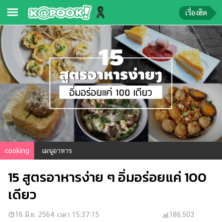
เรื่องฮิต
ข่าว-
ความ
รู้
ข่าว
ข่าว
บันเทิง
ตรวจ
cooking
เมนูอาหาร
หวย
15 สูตรอาหารง่าย ๆ อิ่มอร่อยแค่ 100
ผล
บอล
เดียว
สด
การ
16 มิ.ย. 2564 เวลา 15:37:15
186,503