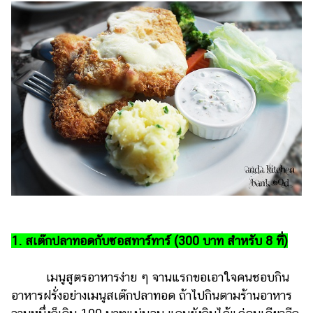
รถยนต์
บ้าน
และ
การ
ตกแต่ง
มือ
ถือ
ราคา
ทอง
ราคา
น้ำมัน
1. สเต๊กปลาทอดกับซอสทาร์ทาร์ (300 บาท สำหรับ 8 ที่)
วา
ไร
เมนูสูตรอาหารง่าย ๆ จานแรกขอเอาใจคนชอบกิน
ตี้
อาหารฝรั่งอย่างเมนูสเต๊กปลาทอด ถ้าไปกินตามร้านอาหาร