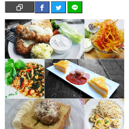
เงิน
การ
ศึกษา
บันเทิง
รูปภาพ
ดู
หนัง
Music
Station
ละคร
บันเทิง
เกาหลี
ไลฟ์