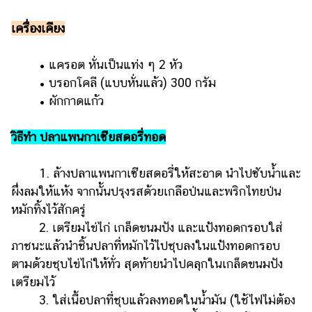
เครื่องเคียง
• แครอต หั่นเป็นแท่ง ๆ 2 หัว
• บรอกโคลี (แบบหั่นแล้ว) 300 กรัม
• ผักกาดแก้ว
วิธีทำ ปลาแพนกาเซียสดอรี่ทอด
1. ล้างปลาแพนกาเซียสดอรี่ให้สะอาด นำไปซับน้ำและ
ผึ่งลมให้แห้ง จากนั้นปรุงรสด้วยเกลือป่นและพริกไทยป่น
หมักทิ้งไว้สักครู่
2. เตรียมไข่ไก่ เกล็ดขนมปัง และแป้งทอดกรอบใส่
ภาชนะแล้วนำชิ้นปลาที่หมักไว้ไปชุบลงในแป้งทอดกรอบ
ตามด้วยชุบไข่ไก่ให้ทั่ว สุดท้ายนำไปคลุกในเกล็ดขนมปัง
เตรียมไว้
3. ใส่เนื้อปลาที่ชุบแล้วลงทอดในน้ำมัน (ใช้ไฟไม่ต้อง