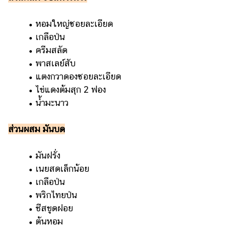
ออนไลน์
ติดต่อ
• หอมใหญ่ซอยละเอียด
โฆษณา
• เกลือป่น
• ครีมสลัด
แจ้ง
• พาสเลย์สับ
ปัญหา
• แตงกวาดองซอยละเอียด
ร่วม
• ไข่แดงต้มสุก 2 ฟอง
งาน
• น้ำมะนาว
กับ
เรา
ส่วนผสม มันบด
• มันฝรั่ง
• เนยสดเล็กน้อย
• เกลือป่น
• พริกไทยป่น
• ชีสขูดฝอย
• ต้นหอม