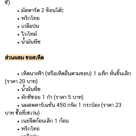
ซี)
• มัสตาร์ด 2 ช้อนโต๊ะ
• พริกไทย
• เกลือป่น
• ใบไทม์
• น้ำมันพืช
ส่วนผสม ซอสเห็ด
• เห็ดนางฟ้า (หรือเห็ดอื่นตามชอบ) 1 แพ็ก หั่นชิ้นเล็ก
(ราคา 20 บาท)
• น้ำมันพืช
• ผักชีซอย 1 กำ (ราคา 5 บาท)
• นมสดคาร์เนชั่น 450 กรัม 1 กระป๋อง (ราคา 23
บาท ซื้อที่เซเว่น)
• เนยจืดก้อนเล็ก 1 ก้อน
• พริกไทย