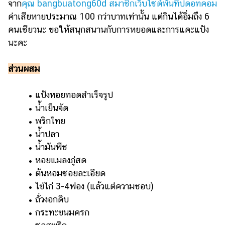
จาก
คุณ bangbuatong60d สมาชิกเว็บไซต์พันทิปดอทคอม
ค่าเสียหายประมาณ 100 กว่าบาทเท่านั้น แต่กินได้อิ่มถึง 6
คนเชียวนะ ขอให้สนุกสนานกับการหยอดและการแคะแป้ง
นะคะ
ส่วนผสม
• แป้งหอยทอดสำเร็จรูป
• น้ำเย็นจัด
• พริกไทย
• น้ำปลา
• น้ำมันพืช
• หอยแมลงภู่สด
• ต้นหอมซอยละเอียด
• ไข่ไก่ 3-4ฟอง (แล้วแต่ความชอบ)
• ถั่วงอกดิบ
• กระทะขนมครก