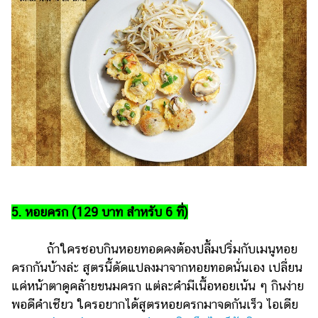
5. หอยครก (129 บาท สำหรับ 6 ที่)
ถ้าใครชอบกินหอยทอดคงต้องปลื้มปริ่มกับเมนูหอย
ครกกันบ้างล่ะ สูตรนี้ดัดแปลงมาจากหอยทอดนั่นเอง เปลี่ยน
แค่หน้าตาดูคล้ายขนมครก แต่ละคำมีเนื้อหอยเน้น ๆ กินง่าย
พอดีคำเชียว ใครอยากได้สูตรหอยครกมาจดกันเร็ว ไอเดีย