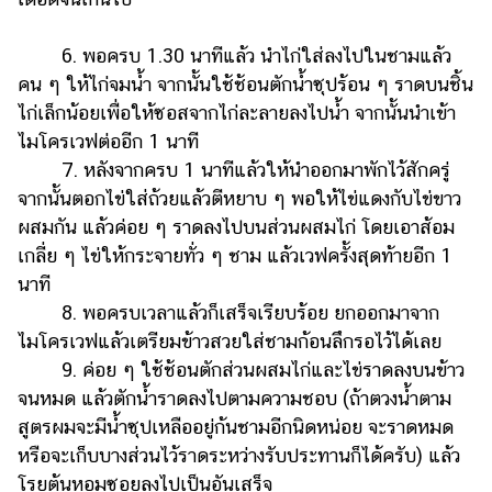
6. พอครบ 1.30 นาทีแล้ว นำไก่ใส่ลงไปในชามแล้ว
คน ๆ ให้ไก่จมน้ำ จากนั้นใช้ช้อนตักน้ำซุปร้อน ๆ ราดบนชิ้น
ไก่เล็กน้อยเพื่อให้ซอสจากไก่ละลายลงไปน้ำ จากนั้นนำเข้า
ไมโครเวฟต่ออีก 1 นาที
7. หลังจากครบ 1 นาทีแล้วให้นำออกมาพักไว้สักครู่
จากนั้นตอกไข่ใส่ถ้วยแล้วตีหยาบ ๆ พอให้ไข่แดงกับไข่ขาว
ผสมกัน แล้วค่อย ๆ ราดลงไปบนส่วนผสมไก่ โดยเอาส้อม
เกลี่ย ๆ ไข่ให้กระจายทั่ว ๆ ชาม แล้วเวฟครั้งสุดท้ายอีก 1
นาที
8. พอครบเวลาแล้วก็เสร็จเรียบร้อย ยกออกมาจาก
ไมโครเวฟแล้วเตรียมข้าวสวยใส่ชามก้อนลึกรอไว้ได้เลย
9. ค่อย ๆ ใช้ช้อนตักส่วนผสมไก่และไข่ราดลงบนข้าว
จนหมด แล้วตักน้ำราดลงไปตามความชอบ (ถ้าตวงน้ำตาม
สูตรผมจะมีน้ำซุปเหลืออยู่ก้นชามอีกนิดหน่อย จะราดหมด
หรือจะเก็บบางส่วนไว้ราดระหว่างรับประทานก็ได้ครับ) แล้ว
โรยต้นหอมซอยลงไปเป็นอันเสร็จ