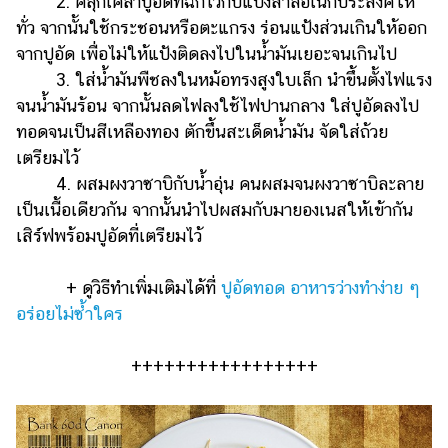
2. คลุกเคล้าปูอัดที่ฉีกไว้กับแป้งสาลีอเนกประสงค์ให้
ทั่ว จากนั้นใช้กระชอนหรือตะแกรง ร่อนแป้งส่วนเกินให้ออก
จากปูอัด เพื่อไม่ให้แป้งติดลงไปในน้ำมันเยอะจนเกินไป
3. ใส่น้ำมันพืชลงในหม้อทรงสูงใบเล็ก นำขึ้นตั้งไฟแรง
จนน้ำมันร้อน จากนั้นลดไฟลงใช้ไฟปานกลาง ใส่ปูอัดลงไป
ทอดจนเป็นสีเหลืองทอง ตักขึ้นสะเด็ดน้ำมัน จัดใส่ถ้วย
เตรียมไว้
4. ผสมผงวาซาบิกับน้ำอุ่น คนผสมจนผงวาซาบิละลาย
เป็นเนื้อเดียวกัน จากนั้นนำไปผสมกับมายองเนสให้เข้ากัน
เสิร์ฟพร้อมปูอัดที่เตรียมไว้
+ ดูวิธีทำเพิ่มเติมได้ที่
ปูอัดทอด อาหารว่างทำง่าย ๆ
อร่อยไม่ซ้ำใคร
+++++++++++++++++