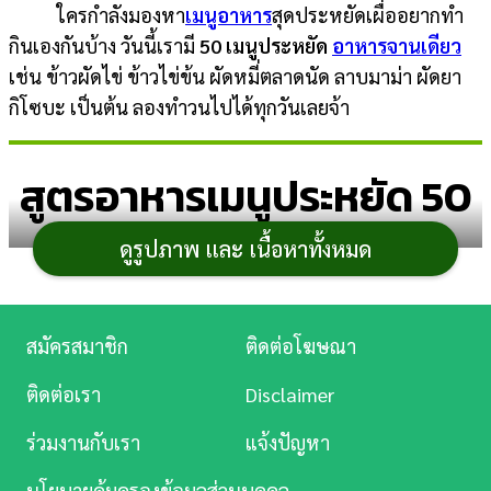
ใครกำลังมองหา
เมนูอาหาร
สุดประหยัดเผื่ออยากทำ
การ
กินเองกันบ้าง วันนี้เรามี
50 เมนูประหยัด
อาหารจานเดียว
เงิน
เช่น ข้าวผัดไข่ ข้าวไข่ข้น ผัดหมี่ตลาดนัด ลาบมาม่า ผัดยา
กิโซบะ เป็นต้น ลองทำวนไปได้ทุกวันเลยจ้า
การ
ศึกษา
สูตรอาหารเมนูประหยัด 50
บันเทิง
เมนู
ดูรูปภาพ และ เนื้อหาทั้งหมด
ดู
หนัง
Music
เมนูข้าวไข่ข้น
สมัครสมาชิก
ติดต่อโฆษณา
Station
ติดต่อเรา
1. ข้าวไข่ข้นนมสด
Disclaimer
ละคร
ร่วมงานกับเรา
แจ้งปัญหา
บันเทิง
นโยบายคุ้มครองข้อมูลส่วนบุคคล