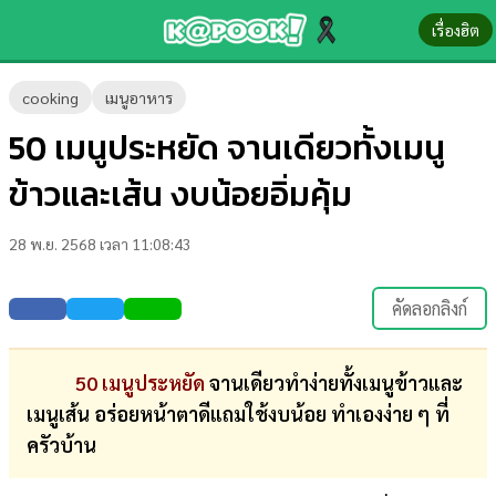
เรื่องฮิต
ข่าว-
cooking
เมนูอาหาร
ความ
50 เมนูประหยัด จานเดียวทั้งเมนู
รู้
ข้าวและเส้น งบน้อยอิ่มคุ้ม
ข่าว
28 พ.ย. 2568 เวลา 11:08:43
ข่าว
บันเทิง
คัดลอกลิงก์
ตรวจ
หวย
50 เมนูประหยัด
จานเดียวทำง่ายทั้งเมนูข้าวและ
เมนูเส้น อร่อยหน้าตาดีแถมใช้งบน้อย ทำเองง่าย ๆ ที่
ผล
ครัวบ้าน
บอล
สด